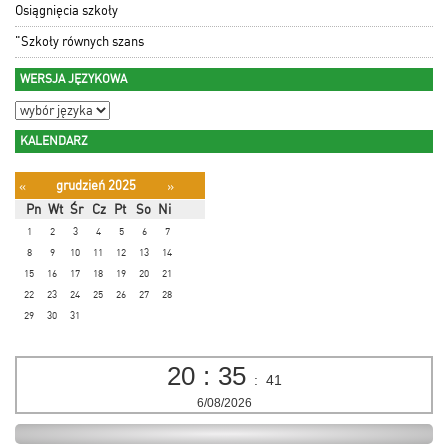
Osiągnięcia szkoły
"Szkoły równych szans
WERSJA JĘZYKOWA
KALENDARZ
grudzień 2025
«
»
Pn
Wt
Śr
Cz
Pt
So
Ni
1
2
3
4
5
6
7
8
9
10
11
12
13
14
15
16
17
18
19
20
21
22
23
24
25
26
27
28
29
30
31
20
:
35
:
41
6/08/2026