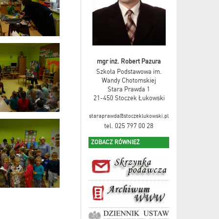
mgr inż. Robert Pazura
Szkoła Podstawowa im.
Wandy Chotomskiej
Stara Prawda 1
21-450 Stoczek Łukowski
staraprawda@stoczeklukowski.pl
tel. 025 797 00 28
ZOBACZ RÓWNIEŻ