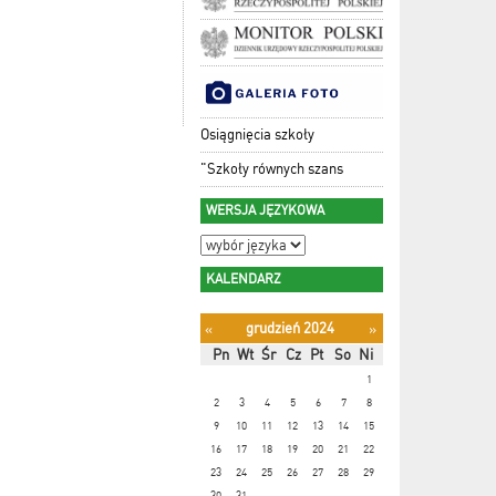
Osiągnięcia szkoły
"Szkoły równych szans
WERSJA JĘZYKOWA
KALENDARZ
grudzień 2024
«
»
Pn
Wt
Śr
Cz
Pt
So
Ni
1
2
3
4
5
6
7
8
9
10
11
12
13
14
15
16
17
18
19
20
21
22
23
24
25
26
27
28
29
30
31