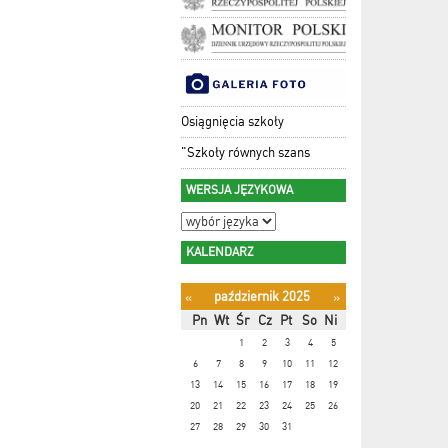
Osiągnięcia szkoły
"Szkoły równych szans
WERSJA JĘZYKOWA
KALENDARZ
październik 2025
«
»
Pn
Wt
Śr
Cz
Pt
So
Ni
1
2
3
4
5
6
7
8
9
10
11
12
13
14
15
16
17
18
19
20
21
22
23
24
25
26
27
28
29
30
31