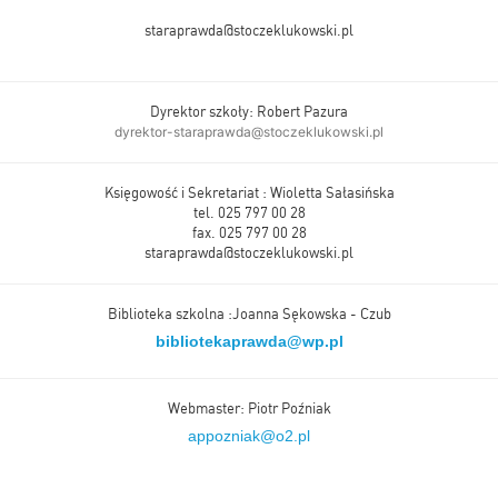
staraprawda@stoczeklukowski.pl
Dyrektor szkoły: Robert Pazura
dyrektor-staraprawda@stoczeklukowski.pl
Księgowość i Sekretariat : Wioletta Sałasińska
tel. 025 797 00 28
fax. 025 797 00 28
staraprawda@stoczeklukowski.pl
Biblioteka szkolna :Joanna Sękowska - Czub
bibliotekaprawda@wp.pl
Webmaster: Piotr Poźniak
appozniak@o2.pl