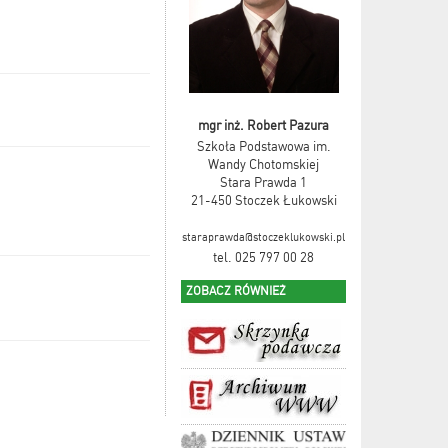
mgr inż. Robert Pazura
Szkoła Podstawowa im.
Wandy Chotomskiej
Stara Prawda 1
21-450 Stoczek Łukowski
staraprawda@stoczeklukowski.pl
tel. 025 797 00 28
ZOBACZ RÓWNIEŻ